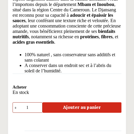
l’importons depuis le département
Mbam et Inoubou
,
situé dans la région Centre du Cameroun. Le Djansang
est reconnu pour sa capacité à
adoucir et épaissir les
sauces
, leur conférant une texture riche et veloutée. En
adoptant une consommation consciente de cette précieuse
amande, vous bénéficierez pleinement de ses
bienfaits
nutritifs
, notamment sa richesse en
protéines
,
fibres
, et
acides gras essentiels
.
100% naturel , sans conservateur sans additifs et
sans colarant
A conserver dans un endroit sec et à l’abris du
soleil de l’humidité.
Acheter
En stock
quantité
Ajouter au panier
de
LE
DJANSANG