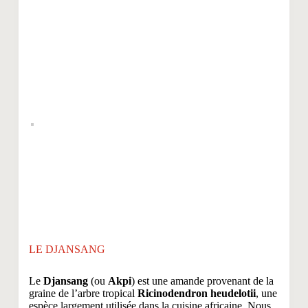
LE DJANSANG
Le
Djansang
(ou
Akpi
) est une amande provenant de la
graine de l’arbre tropical
Ricinodendron heudelotii
, une
espèce largement utilisée dans la cuisine africaine. Nous