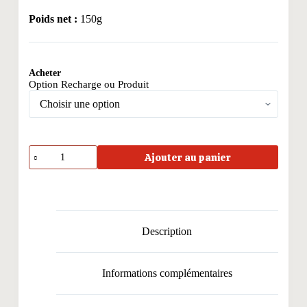
Poids net :
150g
Acheter
Option Recharge ou Produit
quantité
Ajouter au panier
de
Trio
épicé
Description
Informations complémentaires