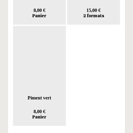
8,00
€
15,00
€
Ce
Panier
2 formats
produit
a
plusieurs
variations.
Les
options
peuvent
être
choisies
sur
la
page
du
produit
Piment vert
8,00
€
Panier