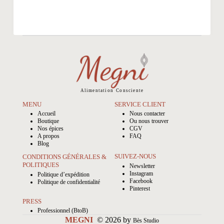
Les
options
peuvent
être
choisies
sur
la
page
du
produit
Alimentation
Consciente
MENU
SERVICE CLIENT
Accueil
Nous contacter
Boutique
Ou nous trouver
Nos épices
CGV
A propos
FAQ
Blog
SUIVEZ-NOUS
CONDITIONS GÉNÉRALES &
POLITIQUES
Newsletter
Instagram
Politique d’expédition
Facebook
Politique de confidentialité
Pinterest
PRESS
Professionnel (BtoB)
MEGNI
© 2026 by
Bès Studio