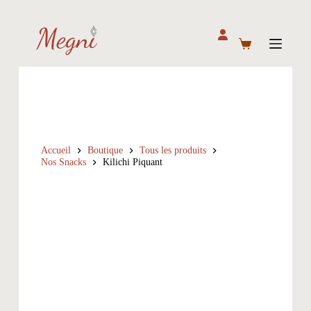
P
a
s
Panier
s
d’achat
e
r
a
u
c
o
n
t
Accueil
Boutique
Tous les produits
Nos Snacks
Kilichi Piquant
e
n
u