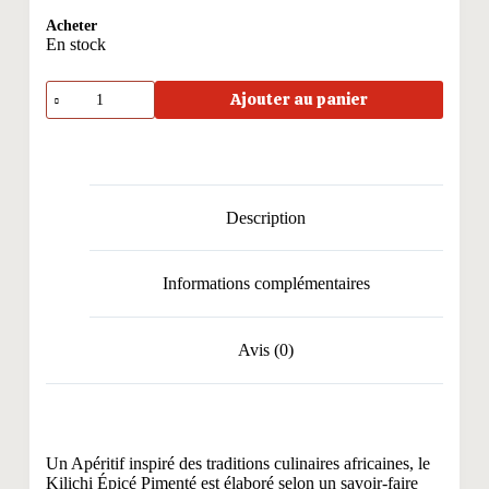
Acheter
En stock
quantité
Ajouter au panier
de
Kilichi
Piquant
Description
Informations complémentaires
Avis (0)
Un Apéritif inspiré des traditions culinaires africaines, le
Kilichi Épicé Pimenté est élaboré selon un savoir-faire