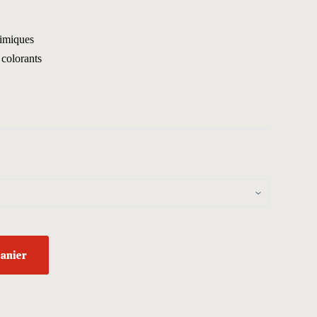
himiques
 colorants
panier