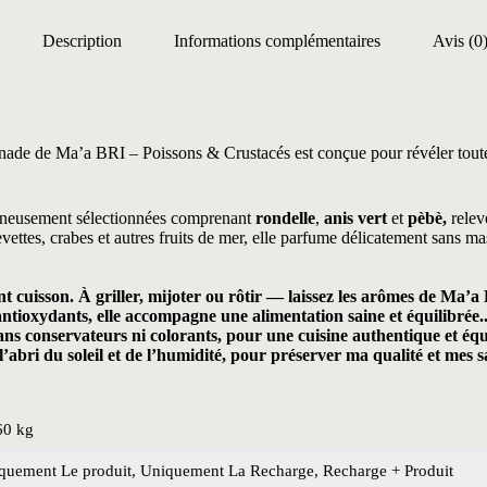
Ma-
bri
Description
Informations complémentaires
Avis (0
rinade de Ma’a BRI – Poissons & Crustacés est conçue pour révéler toute 
gneusement sélectionnées comprenant
rondelle
,
anis vert
et
pèbè,
relev
vettes, crabes et autres fruits de mer, elle parfume délicatement sans ma
cuisson. À griller, mijoter ou rôtir — laissez les arômes de Ma’a Br
ntioxydants, elle accompagne une alimentation saine et équilibrée.
ans conservateurs ni colorants, pour une cuisine authentique et équ
’abri du soleil et de l’humidité, pour préserver ma qualité et mes s
60 kg
quement Le produit, Uniquement La Recharge, Recharge + Produit