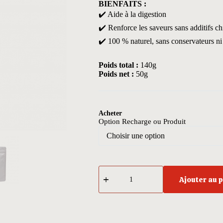
BIENFAITS :
✔️ Aide à la digestion
✔️ Renforce les saveurs sans additifs c
✔️ 100 % naturel, sans conservateurs ni
Poids total :
140g
Poids net :
50g
Acheter
Option Recharge ou Produit
quantité
de
Ajouter au 
Poissons
&
Crustacés
_
Marinade